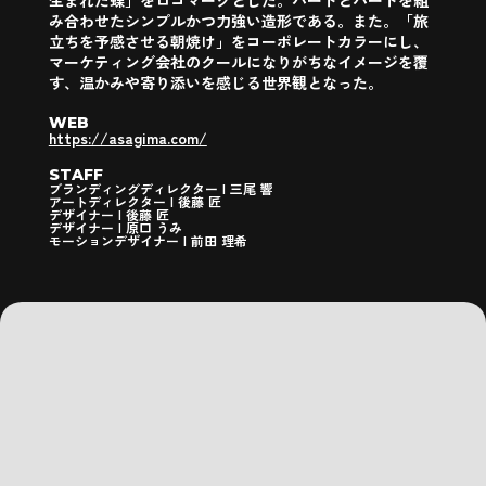
生まれた蝶」をロゴマークとした。ハートとハートを組
み合わせたシンプルかつ力強い造形である。また。「旅
立ちを予感させる朝焼け」をコーポレートカラーにし、
マーケティング会社のクールになりがちなイメージを覆
す、温かみや寄り添いを感じる世界観となった。
WEB
https://asagima.com/
STAFF
ブランディングディレクター | 三尾 響
アートディレクター | 後藤 匠
デザイナー | 後藤 匠
デザイナー | 原口 うみ
モーションデザイナー | 前田 理希