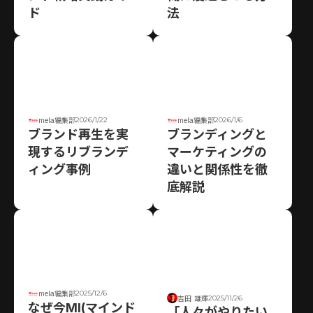
ド
法
2026/1/22
2026/1/6
mela編集部
mela編集部
ブランド再生を実
ブランディングと
現するリブランデ
マーケティングの
ィング事例
違いと関係性を徹
底解説
2025/12/6
mela編集部
2025/11/26
吉田 雄輝
なぜ今MI(マインド
「人々がやりたい