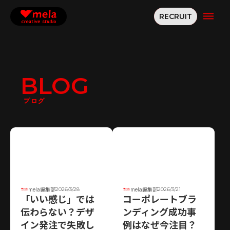
dehaze
RECRUIT
BLOG
ブログ
2026/3/28
2026/3/21
mela編集部
mela編集部
「いい感じ」では
コーポレートブラ
伝わらない？デザ
ンディング成功事
イン発注で失敗し
例はなぜ今注目？