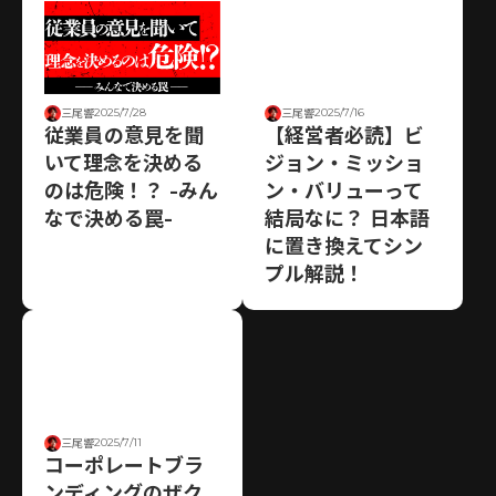
2025/7/16
2025/7/28
三尾響
三尾響
【経営者必読】ビ
従業員の意見を聞
ジョン・ミッショ
いて理念を決める
ン・バリューって
のは危険！？ -みん
結局なに？ 日本語
なで決める罠-
に置き換えてシン
プル解説！
2025/7/11
三尾響
コーポレートブラ
ンディングのザク