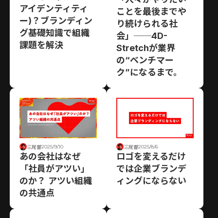
アイデンティティ
ことを最後までや
ー)？ブランディン
り続けられる社
グ基礎知識で組織
会」──4D-
課題を解決
Stretchが業界
の“ベンチマー
ク”になるまで。
2025/9/10
2025/8/6
三尾響
三尾響
あの会社はなぜ
ロゴを変えるだけ
「社員がアツい」
では企業ブランデ
のか？ アツい組織
ィングにならない
の共通点