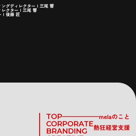
ングディレクター | 三尾 響
レクター | 三尾 響
 | 後藤 匠
TOP
melaのこと
CORPORATE
熱狂経営支援
BRANDING